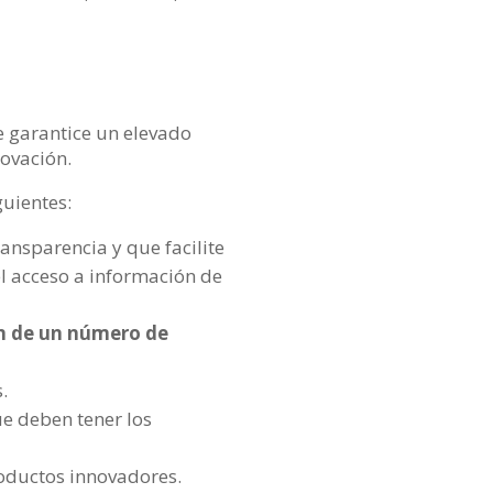
e garantice un elevado
novación.
guientes:
ansparencia y que facilite
 el acceso a información de
n de un número de
.
e deben tener los
oductos innovadores.