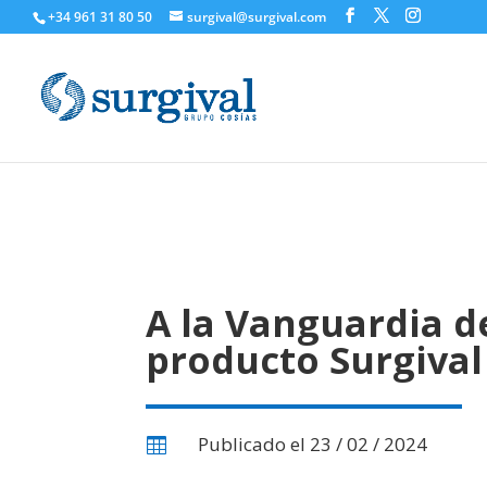
+34 961 31 80 50
surgival@surgival.com
A la Vanguardia d
producto Surgival
Publicado el 23 / 02 / 2024
