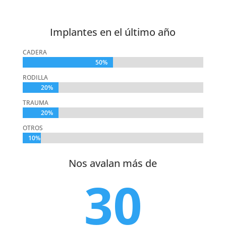
Implantes en el último año
CADERA
50%
50%
RODILLA
20%
20%
TRAUMA
20%
20%
OTROS
10%
10%
Nos avalan más de
30