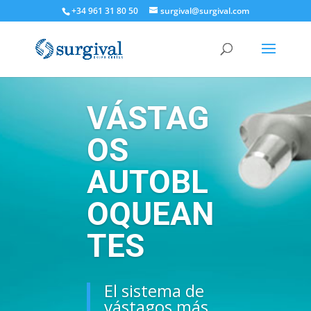
+34 961 31 80 50
surgival@surgival.com
VÁSTAG
OS
AUTOBL
OQUEAN
TES
El sistema de
vástagos más