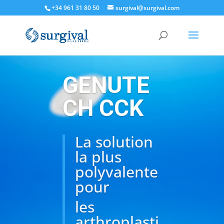
+34 961 31 80 50
surgival@surgival.com
GENUTE
CH CCK
La solution
la plus
polyvalente
pour
les
arthroplasti