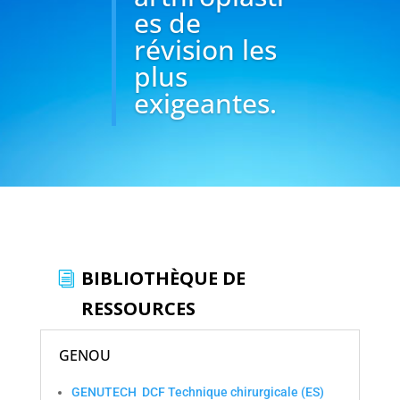
es de
révision les
plus
exigeantes.
BIBLIOTHÈQUE DE
RESSOURCES
GENOU
GENUTECH DCF
Technique chirurgicale
(ES)