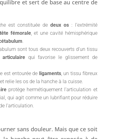
équilibre et sert de base au centre de
nche est constituée de
deux os
: l’extrémité
tête fémorale
, et une cavité hémisphérique
cétabulum
.
tabulum sont tous deux recouverts d’un tissu
 articulaire
qui favorise le glissement de
he est entourée de
ligaments
, un tissu fibreux
 et relie les os de la hanche à la cuisse.
aire
protège hermétiquement l’articulation et
ial, qui agit comme un lubrifiant pour réduire
de l’articulation.
rner sans douleur. Mais que ce soit
me, la hanche peut être exposée à de