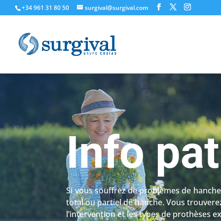
+34 961 31 80 50
surgival@surgival.com
Info pa
Si vous souffrez de problèmes de hanche,
total ou partiel de hanche. Vous trouvere
l’intervention et les types de prothèses ex